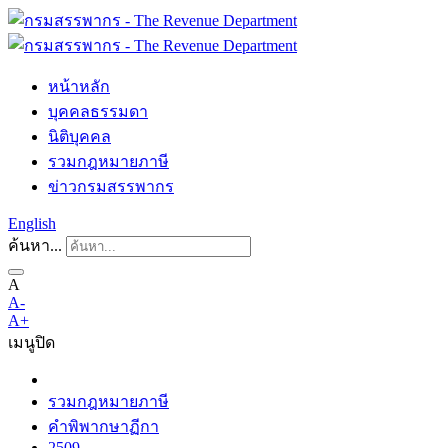
หน้าหลัก
บุคคลธรรมดา
นิติบุคคล
รวมกฎหมายภาษี
ข่าวกรมสรรพากร
English
ค้นหา...
A
A-
A+
เมนู
ปิด
รวมกฎหมายภาษี
คำพิพากษาฏีกา
2509