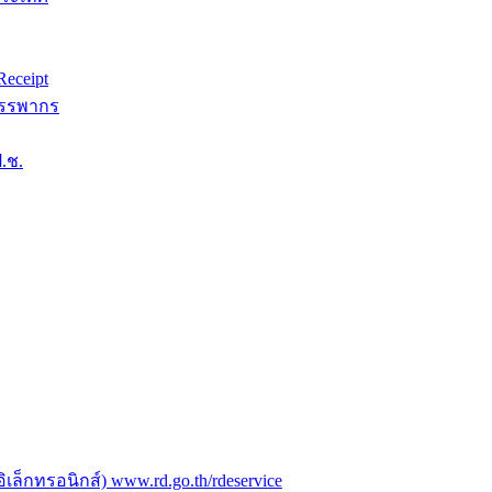
eceipt
สรรพากร
.ช.
ล็กทรอนิกส์) www.rd.go.th/rdeservice