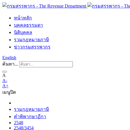
หน้าหลัก
บุคคลธรรมดา
นิติบุคคล
รวมกฎหมายภาษี
ข่าวกรมสรรพากร
English
ค้นหา...
A
A-
A+
เมนู
ปิด
รวมกฎหมายภาษี
คำพิพากษาฏีกา
2548
2548/3454