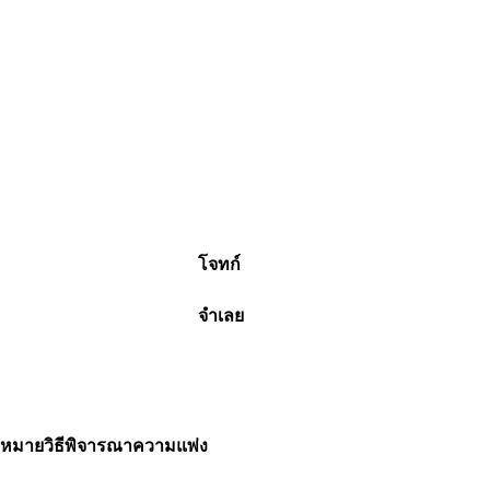
โจทก์
จำเลย
ฎหมายวิธีพิจารณาความแพ่ง