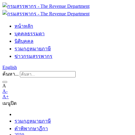
หน้าหลัก
บุคคลธรรมดา
นิติบุคคล
รวมกฎหมายภาษี
ข่าวกรมสรรพากร
English
ค้นหา...
A
A-
A+
เมนู
ปิด
รวมกฎหมายภาษี
คำพิพากษาฏีกา
2550