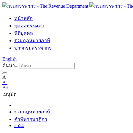
หน้าหลัก
บุคคลธรรมดา
นิติบุคคล
รวมกฎหมายภาษี
ข่าวกรมสรรพากร
English
ค้นหา...
A
A-
A+
เมนู
ปิด
รวมกฎหมายภาษี
คำพิพากษาฏีกา
2554