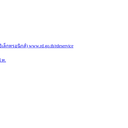
ล็กทรอนิกส์) www.rd.go.th/rdeservice
.ท.